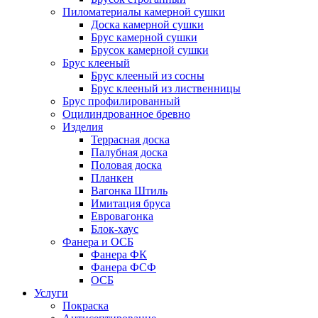
Пиломатериалы камерной сушки
Доска камерной сушки
Брус камерной сушки
Брусок камерной сушки
Брус клееный
Брус клееный из сосны
Брус клееный из лиственницы
Брус профилированный
Оцилиндрованное бревно
Изделия
Террасная доска
Палубная доска
Половая доска
Планкен
Вагонка Штиль
Имитация бруса
Евровагонка
Блок-хаус
Фанера и ОСБ
Фанера ФК
Фанера ФСФ
ОСБ
Услуги
Покраска