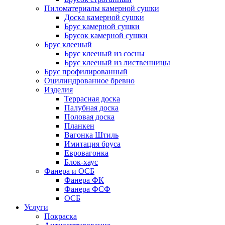
Пиломатериалы камерной сушки
Доска камерной сушки
Брус камерной сушки
Брусок камерной сушки
Брус клееный
Брус клееный из сосны
Брус клееный из лиственницы
Брус профилированный
Оцилиндрованное бревно
Изделия
Террасная доска
Палубная доска
Половая доска
Планкен
Вагонка Штиль
Имитация бруса
Евровагонка
Блок-хаус
Фанера и ОСБ
Фанера ФК
Фанера ФСФ
ОСБ
Услуги
Покраска