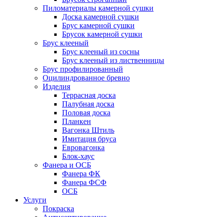
Пиломатериалы камерной сушки
Доска камерной сушки
Брус камерной сушки
Брусок камерной сушки
Брус клееный
Брус клееный из сосны
Брус клееный из лиственницы
Брус профилированный
Оцилиндрованное бревно
Изделия
Террасная доска
Палубная доска
Половая доска
Планкен
Вагонка Штиль
Имитация бруса
Евровагонка
Блок-хаус
Фанера и ОСБ
Фанера ФК
Фанера ФСФ
ОСБ
Услуги
Покраска