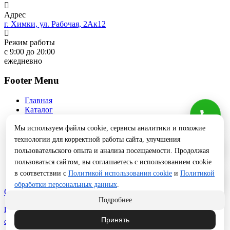
Адрес
г. Химки, ул. Рабочая, 2Ак12
Режим работы
с 9:00 до 20:00
ежедневно
Footer Menu
Главная
Каталог
Услуги
О нас
Мы используем файлы cookie, сервисы аналитики и похожие
Доставка и оплата
технологии для корректной работы сайта, улучшения
Блог
пользовательского опыта и анализа посещаемости. Продолжая
Производство
пользоваться сайтом, вы соглашаетесь с использованием cookie
Прайс
в соответствии с
Политикой использования cookie
и
Политикой
Контакты
обработки персональных данных
.
Оставить заявку
Подробнее
Политика обработки ПД
|
Cookie
|
Реквизиты
|
Пользовательское
Принять
соглашение
|
Публичная оферта
|
Доставка и оплата