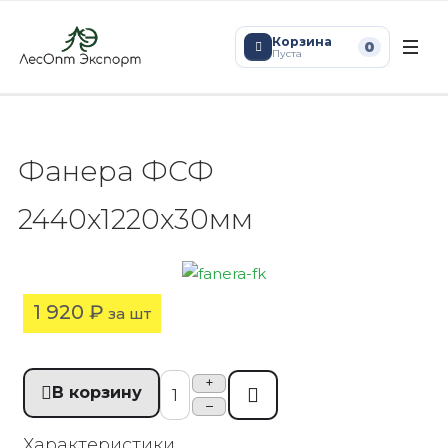
Корзина
0
Пуста
Фанера ФСФ
2440х1220х30мм
1 920 ₽
за шт
+
В корзину
Купить в 1 клик
–
Характеристики